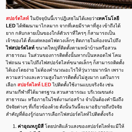
สปอร์ตไลท์
ในปัจจุบันนี้เราปฎิเสธไม่ได้เลยว่า
เทคโนโลยี
LED
ได้พัฒนามาไกลมาก จากที่เคยมีราคาที่สูง เข้าถึงได้
ยาก กลับกลายเป็นของใกล้ตัวเราที่ใครๆ ก็สามารถเป็น
เจ้าของได้ ตั้งแต่หลอดไฟดวงเล็กๆ ติดภายในห้องจนไปถึง
ไฟสปอร์ตไลท์
ขนาดใหญ่ที่ติดตั้งตามหน้าบ้านหรือสวน
สาธารณะ ในส่วนของการติดตั้งนั้นหากเป็นหลอดไฟ โคม
ไฟถนน รวมไปถึงไฟสปอร์ตไลท์ขนาดเล็กๆ ก็สามารถติดตั้ง
ได้เองโดยง่าย ไม่ต้องคำนวณอะไรให้วุ่นวายมากนัก เพราะ
ความสว่างและความสูงในการติดตั้งไม่สูงมาก แต่ในการ
เลือก
สปอร์ตไลท์ LED
ไปติดตั้งใช้งานแบบจริงจัง เช่น
สนามกีฬาที่ได้มาตรฐาน สวนสาธารณะ บริเวณขนส่ง
สาธารณะ หรือภายในไซต์งานก่อสร้าง จำเป็นต้องคำนึงถึง
ปัจจัยต่างๆ ที่เกี่ยวข้องด้วย ดังนั้นวันนี้จะมาอธิบายถึงปัจจัย
สำคัญที่ต้องรู้ก่อนการเลือกไฟสปอร์ตไลท์ไปติดตั้งจริง
ค่าอุณหภูมิสี
โดยปกติแล้วแสงของสปอร์ตไลท์จะมีให้