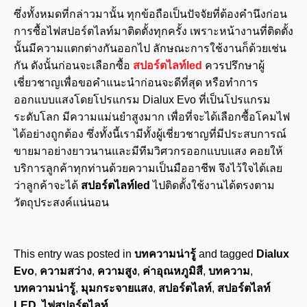
ซึ่งทั้งหมดที่กล่าวมานั้น ทุกข้อถือเป็นปัจจัยที่ต้องคำนึงก่อน
การซื้อไฟสปอร์ตไลท์มาติดตั้งทุกครั้ง เพราะหน้างานที่ติดตั้ง
นั้นมีความแตกต่างกันออกไป ลักษณะการใช้งานก็ด้วยเช่น
กัน ดังนั้นก่อนจะเลือกซื้อ
สปอร์ตไลท์led
ควรปรึกษาผู้
เชี่ยวชาญเพื่อขอคำแนะนำก่อนจะดีที่สุด หรือทำการ
ออกแบบแสงโดยโปรแกรม Dialux Evo ที่เป็นโปรแกรม
ระดับโลก มีความแม่นยำสูงมาก เพื่อที่จะได้เลือกซื้อโคมไฟ
ได้อย่างถูกต้อง ซึ่งทั้งนี้เรามีทั้งผู้เชี่ยวชาญที่มีประสบการณ์
ขายมาอย่างยาวนานและมีทีมวิศวกรออกแบบแสง คอยให้
บริการลูกค้าทุกท่านด้วยความเป็นมืออาชีพ จึงไว้ใจได้เลย
ว่าลูกค้าจะได้
สปอร์ตไลท์led
ไปติดตั้งใช้งานได้ตรงตาม
วัตถุประสงค์แน่นอน
This entry was posted in
บทความน่ารู้
and tagged
Dialux
Evo
,
ความสว่าง
,
ความสูง
,
ค่าอุณหภูมิสี
,
บทความ
,
บทความน่ารู้
,
มุมกระจายแสง
,
สปอร์ตไลท์
,
สปอร์ตไลท์
LED
,
ไฟสปอร์ตไลท์
.