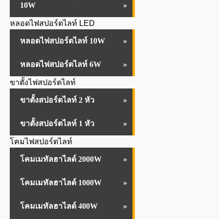
10W
หลอดไฟสปอร์ตไลท์ LED
หลอดไฟสปอร์ตไลท์ 10W
หลอดไฟสปอร์ตไลท์ 6W
ขาตั้งไฟสปอร์ตไลท์
ขาตั้งสปอร์ตไลท์ 2 หัว
ขาตั้งสปอร์ตไลท์ 1 หัว
โคมไฟสปอร์ตไลท์
โคมเมทัลฮาไลด์ 2000W
โคมเมทัลฮาไลด์ 1000W
โคมเมทัลฮาไลด์ 400W