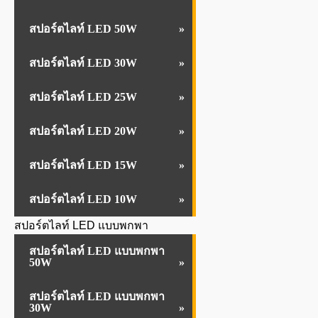
สปอร์ตไลท์ LED 50W
สปอร์ตไลท์ LED 30W
สปอร์ตไลท์ LED 25W
สปอร์ตไลท์ LED 20W
สปอร์ตไลท์ LED 15W
สปอร์ตไลท์ LED 10W
สปอร์ตไลท์ LED แบบพกพา
สปอร์ตไลท์ LED แบบพกพา
50W
สปอร์ตไลท์ LED แบบพกพา
30W