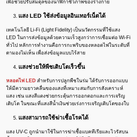
เพื่อช่วยปรับสมดุลของนาฬิกาชีวภาพของร่างกาย
แสง LED ใช้ส่งข้อมูลอินเทอร์เน็ตได้
เทคโนโลยี Li-Fi (Light Fidelity) เป็นนวัตกรรมที่ใช้แสง
LED ในการส่งข้อมูลด้วยความเร็วสูงกว่าการเชื่อมต่อ Wi-Fi
ทั่วไป หลักการทำงานคือการกะพริบของหลอดไฟในระดับที่
ตามองไม่เห็น เพื่อส่งข้อมูลแบบไร้สาย
แสงช่วยให้พืชเติบโตเร็วขึ้น
หลอดไฟ LED
สำหรับการปลูกพืชในร่ม ได้รับการออกแบบ
ให้มีความยาวคลื่นของแสงที่เหมาะสมกับการสังเคราะห์
แสง เช่น แสงสีแดงช่วยกระตุ้นการออกดอกและการเจริญ
เติบโต ในขณะที่แสงสีน้ำเงินช่วยเร่งการเจริญเติบโตของใบ
แสงสามารถใช้ฆ่าเชื้อโรคได้
แสง UV-C ถูกนำมาใช้ในการฆ่าเชื้อแบคทีเรียและไวรัสบน