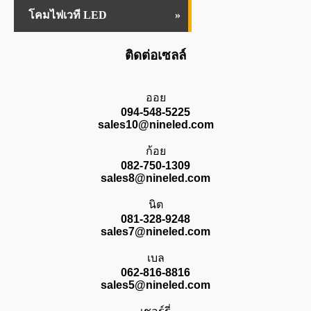
โคมไฟเวที LED
ติดต่อเซลล์
ออย
094-548-5225
sales10@nineled.com
ก้อย
082-750-1309
sales8@nineled.com
นิต
081-328-9248
sales7@nineled.com
เบล
062-816-8816
sales5@nineled.com