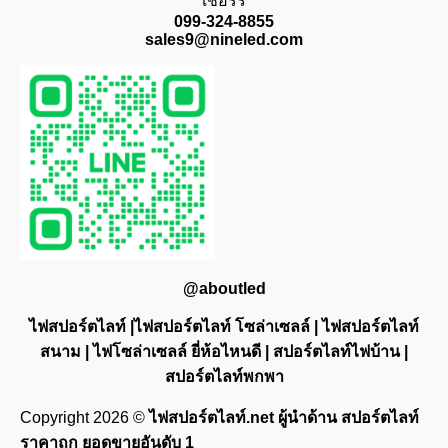
เชอร์รี่
099-324-8855
sales9@nineled.com
@aboutled
ไฟสปอร์ตไลท์ |ไฟสปอร์ตไลท์ โซล่าเซลล์ | ไฟสปอร์ตไลท์
สนาม | ไฟโซล่าเซลล์ ยี่ห้อไหนดี | สปอร์ตไลท์ไฟบ้าน |
สปอร์ตไลท์พกพา
Copyright 2026 ©
ไฟสปอร์ตไลท์.net ผู้นำด้าน สปอร์ตไลท์
ราคาถูก ยอดขายอันดับ 1