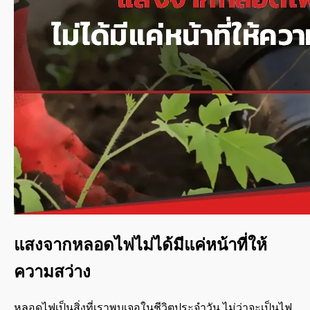
แสงจากหลอดไฟไม่ได้มีแค่หน้าที่ให้
ความสว่าง
หลอดไฟเป็นสิ่งที่เราพบเจอในชีวิตประจำวัน ไม่ว่าจะเป็นไฟ