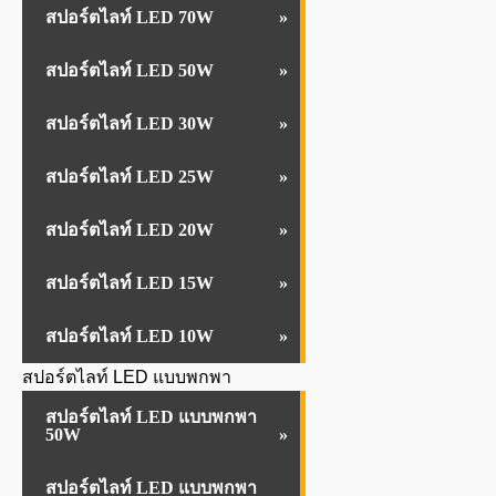
สปอร์ตไลท์ LED 70W
สปอร์ตไลท์ LED 50W
สปอร์ตไลท์ LED 30W
สปอร์ตไลท์ LED 25W
สปอร์ตไลท์ LED 20W
สปอร์ตไลท์ LED 15W
สปอร์ตไลท์ LED 10W
สปอร์ตไลท์ LED แบบพกพา
สปอร์ตไลท์ LED แบบพกพา
50W
สปอร์ตไลท์ LED แบบพกพา