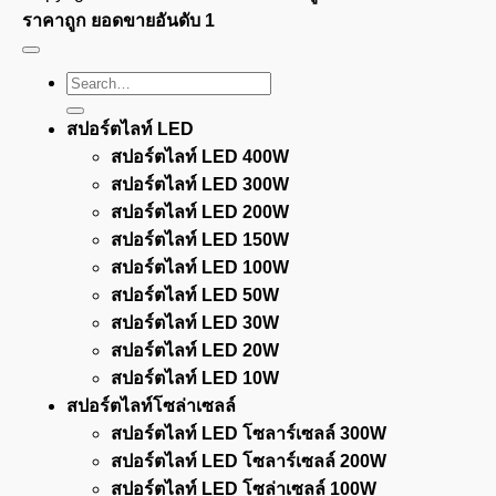
ราคาถูก ยอดขายอันดับ 1
Search
for:
สปอร์ตไลท์ LED
สปอร์ตไลท์ LED 400W
สปอร์ตไลท์ LED 300W
สปอร์ตไลท์ LED 200W
สปอร์ตไลท์ LED 150W
สปอร์ตไลท์ LED 100W
สปอร์ตไลท์ LED 50W
สปอร์ตไลท์ LED 30W
สปอร์ตไลท์ LED 20W
สปอร์ตไลท์ LED 10W
สปอร์ตไลท์โซล่าเซลล์
สปอร์ตไลท์ LED โซลาร์เซลล์ 300W
สปอร์ตไลท์ LED โซลาร์เซลล์ 200W
สปอร์ตไลท์ LED โซล่าเซลล์ 100W