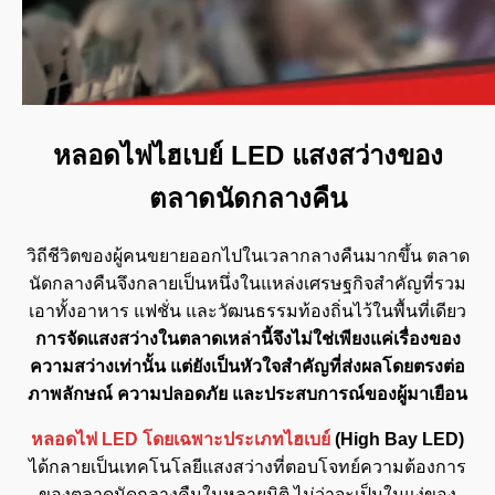
หลอดไฟไฮเบย์
LED
แสงสว่างของ
ตลาดนัดกลางคืน
วิถีชีวิตของผู้คนขยายออกไปในเวลากลางคืนมากขึ้น ตลาด
นัดกลางคืนจึงกลายเป็นหนึ่งในแหล่งเศรษฐกิจสำคัญที่รวม
เอาทั้งอาหาร แฟชั่น และวัฒนธรรมท้องถิ่นไว้ในพื้นที่เดียว
การจัดแสงสว่างในตลาดเหล่านี้จึงไม่ใช่เพียงแค่เรื่องของ
ความสว่างเท่านั้น แต่ยังเป็นหัวใจสำคัญที่ส่งผลโดยตรงต่อ
ภาพลักษณ์ ความปลอดภัย และประสบการณ์ของผู้มาเยือน
หลอดไฟ LED โดยเฉพาะประเภทไฮเบย์
(High Bay LED)
ได้กลายเป็นเทคโนโลยีแสงสว่างที่ตอบโจทย์ความต้องการ
ของตลาดนัดกลางคืนในหลายมิติ ไม่ว่าจะเป็นในแง่ของ