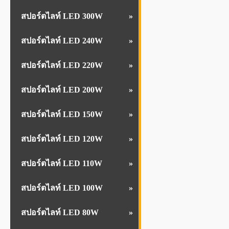
สปอร์ตไลท์ LED 300W
สปอร์ตไลท์ LED 240W
สปอร์ตไลท์ LED 220W
สปอร์ตไลท์ LED 200W
สปอร์ตไลท์ LED 150W
สปอร์ตไลท์ LED 120W
สปอร์ตไลท์ LED 110W
สปอร์ตไลท์ LED 100W
สปอร์ตไลท์ LED 80W