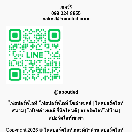
เชอร์รี่
099-324-8855
sales9@nineled.com
@aboutled
ไฟสปอร์ตไลท์ |ไฟสปอร์ตไลท์ โซล่าเซลล์ | ไฟสปอร์ตไลท์
สนาม | ไฟโซล่าเซลล์ ยี่ห้อไหนดี | สปอร์ตไลท์ไฟบ้าน |
สปอร์ตไลท์พกพา
Copyright 2026 ©
ไฟสปอร์ตไลท์.net ผู้นำด้าน สปอร์ตไลท์