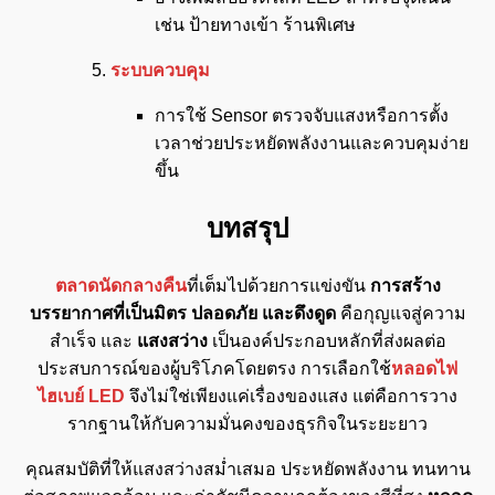
เช่น ป้ายทางเข้า ร้านพิเศษ
ระบบควบคุม
การใช้ Sensor ตรวจจับแสงหรือการตั้ง
เวลาช่วยประหยัดพลังงานและควบคุมง่าย
ขึ้น
บทสรุป
ตลาดนัดกลางคืน
ที่เต็มไปด้วยการแข่งขัน
การสร้าง
บรรยากาศที่เป็นมิตร ปลอดภัย และดึงดูด
คือกุญแจสู่ความ
สำเร็จ และ
แสงสว่าง
เป็นองค์ประกอบหลักที่ส่งผลต่อ
ประสบการณ์ของผู้บริโภคโดยตรง การเลือกใช้
หลอดไฟ
ไฮเบย์ LED
จึงไม่ใช่เพียงแค่เรื่องของแสง แต่คือการวาง
รากฐานให้กับความมั่นคงของธุรกิจในระยะยาว
คุณสมบัติที่ให้แสงสว่างสม่ำเสมอ ประหยัดพลังงาน ทนทาน