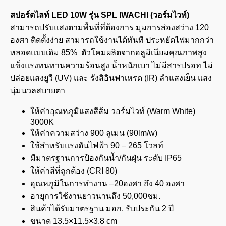
สปอร์ตไลท์ LED 10W รุ่น SPL IWACHI (วอร์มไวท์)
สามารถปรับแสงตามพื้นที่ที่ต้องการ มุมการส่องสว่าง 120
องศา ติดตั้งง่าย สามารถใช้งานได้ทันที ประหยัดไฟมากกว่า
หลอดแบบเดิม 85% ตัวโคมผลิตจากอลูมิเนียมคุณภาพสูง
แข็งแรงทนทานความร้อนสูง น้ำหนักเบา ไม่มีสารปรอท ไม่
ปล่อยแสงยูวี (UV) และ รังสิอินฟาเหรด (IR) ลำแสงเย็น แสง
นุ่มนวลสบายตา
ให้ค่าอุณหภูมิแสงสีส้ม วอร์มไวท์ (Warm White)
3000K
ให้ค่าความสว่าง 900 ลูเมน (90lm/w)
ใช้สำหรับแรงดันไฟฟ้า 90 – 265 โวลท์
มีมาตรฐานการป้องกันน้ำ/กันฝุ่น ระดับ IP65
ให้ค่าสีที่ถูกต้อง (CRI 80)
อุณหภูมิในการทำงาน –20องศา ถึง 40 องศา
อายุการใช้งานยาวนานถึง 50,000ชม.
สินค้าได้รับมาตรฐาน มอก. รับประกัน 2 ปี
ขนาด 13.5×11.5×3.8 cm