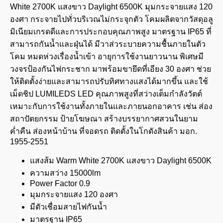
White 2700K แสงขาว Daylight 6500K มุมกระจายแสง 120
องศา กระจายไปทั่วบริเวณไม่กระจุกตัว โคมผลิตจากวัสดุอลู
มิเนียมเกรดดีและการประกอบคุณภาพสูง มาตรฐาน IP65 ที่
สามารถกันน้ำและฝุ่นได้ มีวาส่วระบายความชื้นภายในตัว
โคม หมดห่วงเรื่องน้ำเข้า อายุการใช้งานยาวนาน พิเศษมี
วงจรป้องกันไฟกระชาก มาพร้อมขายึดที่เอียง 30 องศา ช่วย
ให้ติดตั้งง่ายและสามารถปรับทิศทางแสงได้มากขึ้น และใช้
เม็ดชิป LUMILEDS LED คุณภาพสูงที่สว่างเต็มกำลังวัตต์
เหมาะกับการใช้งานทั้งภายในและภายนอกอาคาร เช่น ส่อง
สถาปัตยกรรม ป้ายโฆษณา สร้างบรรยากาศสวนในยาม
ค่ำคืน ส่องหน้าบ้าน ที่จอดรถ ติดตั้งในโกดังสินค้า มอก.
1955-2551
แสงส้ม Warm White 2700K แสงขาว Daylight 6500K
ความสว่าง 15000lm
Power Factor 0.9
มุมกระจายแสง 120 องศา
มีตัวเชื่อมสายไฟกันน้ำ
มาตรฐาน IP65