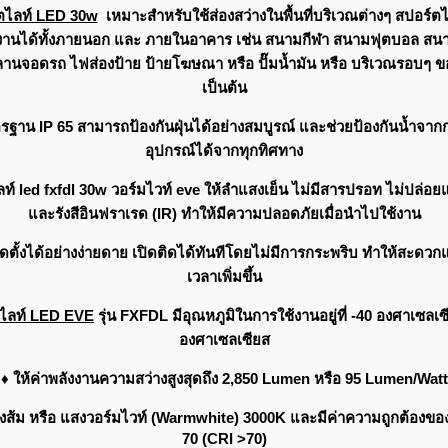
ตไลท์ LED 30w
เหมาะสำหรับใช้ส่องสว่างในพื้นที่บริเวณต่างๆ สปอร์ต
งานได้ทั้งภายนอก และ ภายในอาคาร เช่น สนามกีฬา สนามฟุตบอล สน
นจอดรถ ไฟส่องป้าย ป้ายโฆษณา หรือ ปั๊มน้ำมัน หรือ บริเวณรอบๆ 
เป็นต้น
ตรฐาน IP 65 สามารถป้องกันฝุ่นได้อย่างสมบูรณ์ และช่วยป้องกันน้ำจากกา
อุปกรณ์ได้จากทุกทิศทาง
ลท์ led
fxfdl 30w
วอร์มไวท์ eve ให้ลำแสงเย็น ไม่มีสารปรอท ไม่ปล่อยแ
และรังสีอินฟราเรด (IR) ทำให้มีความปลอดภัยเมื่อนำไปใช้งาน
ดตั้งได้อย่างง่ายดาย เปิดติดได้ทันทีโดยไม่มีการกระพริบ ทำให้สะดว
เวลาเพิ่มขึ้น
ไลท์ LED EVE
รุ่น FXFDL มีอุณหภูมิในการใช้งานอยู่ที่ -40 องศาเซลเซี
องศาเซลเซียส
♦ ให้ค่าพลังงานความสว่างสูงสุดถึง 2,850 Lumen หรือ 95 Lumen/Watt
สงส้ม หรือ แสงวอร์มไวท์ (Warmwhite) 3000K และมีค่าความถูกต้องของ
70 (CRI >70)