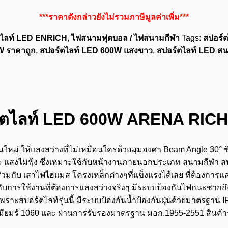
***ราคาดังกล่าวยังไม่รวมภาษีมูลค่าเพิ่ม***
ตไลท์ LED ENRICH
,
ไฟสนามฟุตบอล / ไฟสนามกีฬา
Tags:
สปอร์ต
W ราคาถูก
,
สปอร์ตไลท์ LED 600W แสงขาว
,
สปอร์ตไลท์ LED ส
์ตไลท์ LED 600W ARENA RICH
หม่ ให้แสงสว่างที่ไม่เหมือนใครด้วยมุมองศา Beam Angle 30° ซึ่ง
 แสงไม่ฟุ้ง ซึ่งเหมาะใช้กับหน้างานภายนอกประเภท สนามกีฬา 
่วมกับ เสาไฟไฮแมส โครงเหล็กต่างๆที่แข็งแรงได้เลย ที่ต้องการแส
กับการใช้งานที่ต้องการแสงสว่างจริงๆ มีระบบป้องกันไฟกนะชากถึง 1
ราะสปอร์ตไลท์รุ่นนี้ มีระบบป้องกันน้ำป้องกันฝุ่นด้วยมาตรฐาน
พรีเมียมร์ 1060 และ ผ่านการรับรองมาตรฐาน มอก.1955-2551 สินค้า