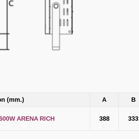
on (mm.)
A
600W ARENA RICH
388
333