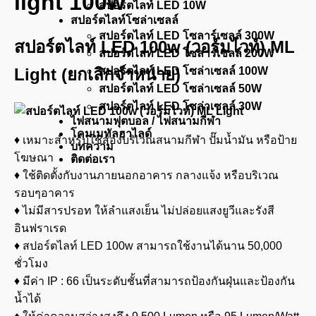
light 100w
สปอร์ตไลท์ LED 10W
สปอร์ตไลท์โซล่าเซลล์
สปอร์ตไลท์ LED โซลาร์เซลล์ 300W
สปอร์ตไลท์ LED 100w (วอร์มไวท์) ML
สปอร์ตไลท์ LED โซลาร์เซลล์ 200W
สปอร์ตไลท์ LED โซล่าเซลล์ 100W
Light (ยกเลิกจำหน่าย)
สปอร์ตไลท์ LED โซล่าเซลล์ 50W
สปอร์ตไลท์ LED โซล่าเซลล์ 30W
ไฟสนามฟุตบอล / ไฟสนามกีฬา
โคมเมทัลฮาไลด์
♦ เหมาะสำหรับใช้ส่องบริเวณสนามกีฬา ปั๊มน้ำมัน หรือป้าย
บทความ
โฆษณา
ติดต่อเรา
♦ ใช้ติดตั้งกับงานภายนอกอาคาร กลางแจ้ง หรือบริเวณ
รอบๆอาคาร
♦ ไม่มีสารปรอท ให้ลำแสงเย็น ไม่ปล่อยแสงยูวีและรังสี
อินฟราเรด
♦ สปอร์ตไลท์ LED 100w สามารถใช้งานได้นาน 50,000
ชั่วโมง
♦ มีค่า IP : 66 เป็นระดับชั้นที่สามารถป้องกันฝุ่นและป้องกัน
น้ำได้