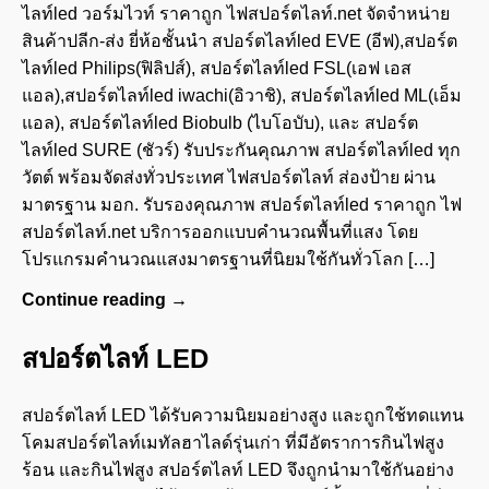
ไลท์led วอร์มไวท์ ราคาถูก ไฟสปอร์ตไลท์.net จัดจำหน่าย
สินค้าปลีก-ส่ง ยี่ห้อชั้นนำ สปอร์ตไลท์led EVE (อีฟ),สปอร์ต
ไลท์led Philips(ฟิลิปส์), สปอร์ตไลท์led FSL(เอฟ เอส
แอล),สปอร์ตไลท์led iwachi(อิวาชิ), สปอร์ตไลท์led ML(เอ็ม
แอล), สปอร์ตไลท์led Biobulb (ไบโอบับ), และ สปอร์ต
ไลท์led SURE (ชัวร์) รับประกันคุณภาพ สปอร์ตไลท์led ทุก
วัตต์ พร้อมจัดส่งทั่วประเทศ ไฟสปอร์ตไลท์ ส่องป้าย ผ่าน
มาตรฐาน มอก. รับรองคุณภาพ สปอร์ตไลท์led ราคาถูก ไฟ
สปอร์ตไลท์.net บริการออกแบบคำนวณพื้นที่แสง โดย
โปรแกรมคำนวณแสงมาตรฐานที่นิยมใช้กันทั่วโลก […]
Continue reading
→
สปอร์ตไลท์ LED
สปอร์ตไลท์ LED ได้รับความนิยมอย่างสูง และถูกใช้ทดแทน
โคมสปอร์ตไลท์เมทัลฮาไลด์รุ่นเก่า ที่มีอัตราการกินไฟสูง
ร้อน และกินไฟสูง สปอร์ตไลท์ LED จึงถูกนำมาใช้กันอย่าง