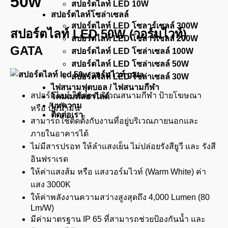
50w
สปอร์ตไลท์ LED 10W
สปอร์ตไลท์โซล่าเซลล์
สปอร์ตไลท์ LED โซลาร์เซลล์ 300W
สปอร์ตไลท์ LED 50W (วอร์มไวท์)
สปอร์ตไลท์ LED โซลาร์เซลล์ 200W
GATA
สปอร์ตไลท์ LED โซล่าเซลล์ 100W
สปอร์ตไลท์ LED โซล่าเซลล์ 50W
สปอร์ตไลท์ LED โซล่าเซลล์ 30W
ไฟสนามฟุตบอล / ไฟสนามกีฬา
สปอร์ตไลท์ ใช้ส่องบริเวณสนามกีฬา ป้ายโฆษณา
โคมเมทัลฮาไลด์
บทความ
หรือ ปั๊มน้ำมัน
ติดต่อเรา
สามารถใช้ติดตั้งกับงานที่อยู่บริเวณภายนอกและ
ภายในอาคารได้
ไม่มีสารปรอท ให้ลำแสงเย็น ไม่ปล่อยรังสียูวี และ รังสี
อินฟราเรด
ให้ค่าแสงส้ม หรือ แสงวอร์มไวท์ (Warm White) ค่า
แสง 3000K
ให้ค่าพลังงานความสว่างสูงสุดถึง 4,000 Lumen (80
Lm/W)
มีค่ามาตรฐาน IP 65 ที่สามารถช่วยป้องกันน้ำ และ